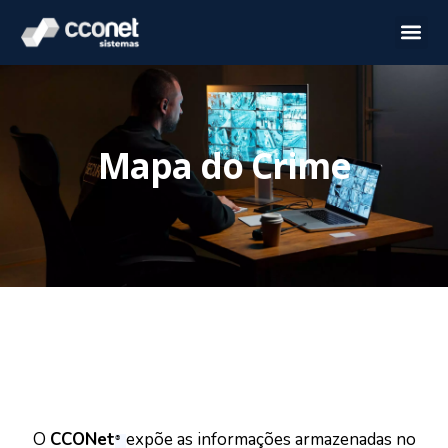
Mapa do Crime
O
CCONet
expõe as informações armazenadas no
®